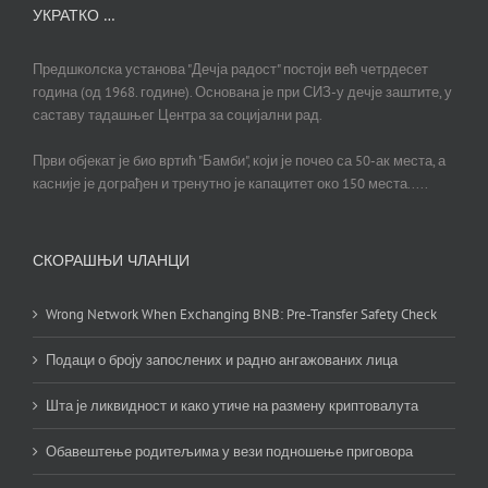
УКРАТКО …
Предшколска установа "Дечја радост" постоји већ четрдесет
година (од 1968. године). Основана је при СИЗ-у дечје заштите, у
саставу тадашњег Центра за социјални рад.
Први објекат је био вртић "Бамби", који је почео са 50-ак места, а
касније је дограђен и тренутно је капацитет око 150 места.....
СКОРАШЊИ ЧЛАНЦИ
Wrong Network When Exchanging BNB: Pre-Transfer Safety Check
Подаци о броју запослених и радно ангажованих лица
Шта је ликвидност и како утиче на размену криптовалута
Обавештење родитељима у вези подношење приговора