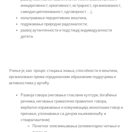
иницијативност, креативност, истрајност, организованост,
самодисциплинованост, одговорност….);
изоштравање перцептивних вештина;
подржавање природне радозналости;
развој аутентичности и подстицај индивидуалности
детета.
Учење је, као процес стицања знања, способности и вештина,
организовано према појединачним образовним подручјима и
активностима у вртићу.
Развоја говора (неговање гласовне културе, богаћење
речника, неговање граматички правилног говора,
вербално изражавање и комуникација, монолошки говор и
причање, упознавање са дечјом књижевношћу и
стваралаштвом)
Почетног описмењавања (елементарно читање и