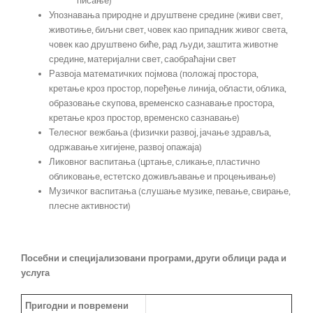
писање)
Упознавања природне и друштвене средине (живи свет,
животиње, биљни свет, човек као припадник живог света,
човек као друштвено биће, рад људи, заштита животне
средине, материјални свет, саобраћајни свет
Развоја математичких појмова (положај простора,
кретање кроз простор, поређење линија, области, облика,
образовање скупова, временско сазнавање простора,
кретање кроз простор, временско сазнавање)
Телесног вежбања (физички развој, јачање здравља,
одржавање хигијене, развој опажаја)
Ликовног васпитања (цртање, сликање, пластично
обликовање, естетско доживљавање и процењивање)
Музичког васпитања (слушање музике, певање, свирање,
плесне активности)
Посебни и специјализовани програми
, други облици рада и
услуга
Пригодни и повремени