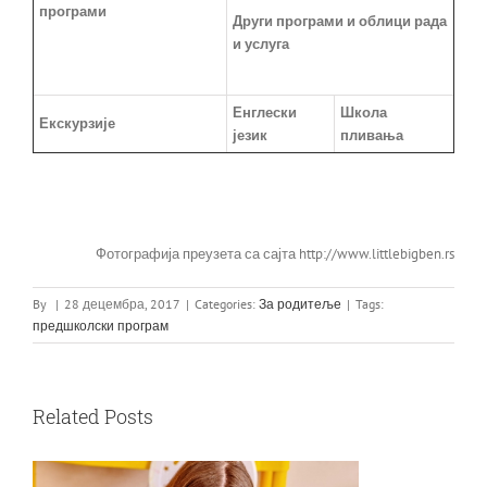
програми
Други програми и облици рада
и услуга
Енглески
Школа
Екскурзије
језик
пливања
Фотографија преузета са сајта http://www.littlebigben.rs
By
|
28 децембра, 2017
|
Categories:
За родитеље
|
Tags:
предшколски програм
Related Posts