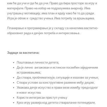
ким ће да учи и где ће да учи. Право да бира просторе за игру и
материјале. Право на избор не подразумева анархију. Има
унутрашњу мотивацију, има план и идеју како ће то да уради.
Игра је облик и средство учења. Има потребу за вршњацима.
Планирање и програмирање је у складу са начелима васпитно-
образовног рада и дечјих потреба и интересовања .
Задаци за васпитача:
Поштовање личности детета;
Да је лично ангажован и истински посвећен заједничким
истраживањима;
Да ствара, проблематизује, ситуације и изазове за учење;
Ствара услове за конструктивне размене међу децом;
Уважава дечје искуство и прави везе између предходног
и новог искуства.
Користи интегрисан приступ учењу
Кроз игру развија код детета стваралачке потенцијале,