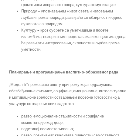
граматички исправног говора, култура комуникације.
Природу – упознавањем живог света и неговањем
љубави према природи, развијаће се обзирност и однос
суживота са природом.
Културу – кроз сусрете са уметницима и посете
изложбама, позоришним представама и концертима деца
ће развијати интересовања, склоности и љубав према
уметности.
Планирање и програмирање васпитно-образовног рада
„Модел Б“ промовише општу припрему која подразумева
обезбеђивање физичке, социјалне, емоционалне, интелектуалне
и мотивационе зрелости остварењем посебне готовости која
укључује остварење ових задатака:
развој емоционалне стабилности и социјалне
компетенције код деце;
подстицај осамостаљивања;
развој позитивних квалитета личности (самосталност,