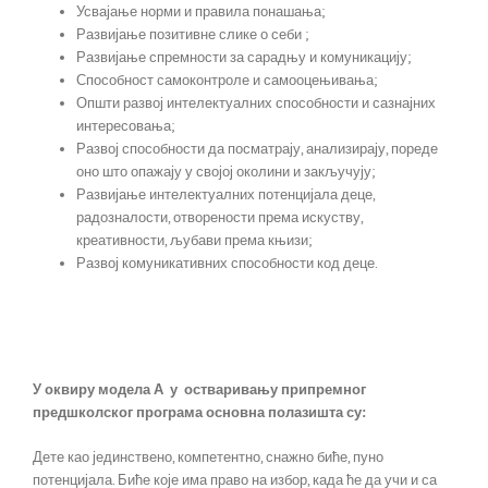
Усвајање норми и правила понашања;
Развијање позитивне слике о себи ;
Развијање спремности за сарадњу и комуникацију;
Способност самоконтроле и самооцењивања;
Општи развој интелектуалних способности и сазнајних
интересовања;
Развој способности да посматрају, анализирају, пореде
оно што опажају у својој околини и закључују;
Развијање интелектуалних потенцијала деце,
радозналости, отворености према искуству,
креативности, љубави према књизи;
Развој комуникативних способности код деце.
У оквиру модела А
у остваривању припремног
предшколског програма основна полазишта су:
Дете као јединствено, компетентно, снажно биће, пуно
потенцијала. Биће које има право на избор, када ће да учи и са