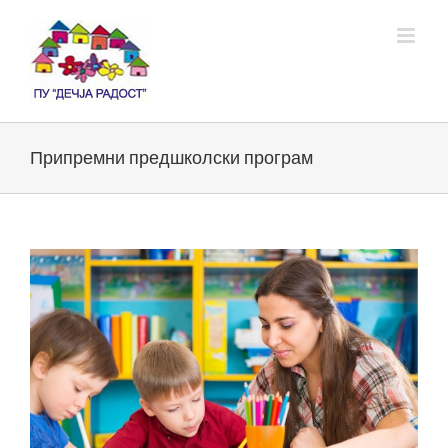
Skip
to
content
Припремни предшколски програм
View
Larger
Image