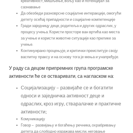
креативност, мишљење, вољу као и потенцијал за
сазнавање
Да обезбеди разноврсне социјалне интеракције, омогући
детету осећај припадности и социјалне компетенције
Гради заједницу деце, родитеља и других одраслих, у
процесу учења. Користи просторе ван вртића као места
за учење и користи животне ситуације као прилике за
учење.
Континуирано процењује, и критички преиспитује своју
васпитну праксу и на основу тога је мења и унапређује.
У раду са децом припремних група програмске
активности ће се остваривати, са нагласком на:
Социјализацију – развијаће се и богатити
односи и заједничка активност деце и
одраслих, кроз игру, стваралачке и практичне
активности;
Комуникацију
Говор – развијању и богаћењу речника, охрабривању
детета да слободно изражава мисли, неговање