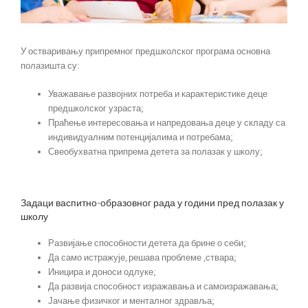
У остваривању припремног предшколског програма основна
полазишта су:
Уважавање развојних потреба и карактеристике деце
предшколског узраста;
Праћење интересовања и напредовања деце у складу са
индивидуалним потенцијалима и потребама;
Свеобухватна припрема детета за полазак у школу;
Задаци васпитно-образовног рада у години пред полазак у
школу
Развијање способности детета да брине о себи;
Да само истражује, решава проблеме ,ствара;
Иницира и доноси одлуке;
Да развија способност изражавања и самоизражавања;
Јачање физичког и менталног здравља;