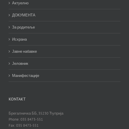
Актуелно
ДОКУМЕНТА
За родитеље
Исхрана
Јавне набавке
Јеловник
Манифестације
KONTAKT
Брегалничка ББ, 35230 Ћуприја
Phone: 035 8473-551
Fax: 035 8473-551