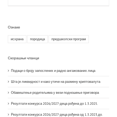
Ознаке
исхрана
породица
предшколски програм
Скорашњи чланци
Подаци о броју запослених и радно ангажованих лица
Шта је ликвидност и како утиче на размену криптовалута
Обавештење родитељима у вези подношење приговора
Резултати конкурса 2026/2027-деца рођена до 1.3.2025.
Резултати конкурса 2026/2027-деца рођена од 1.3.2023.до.