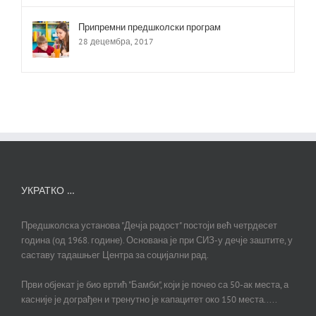
Припремни предшколски програм
28 децембра, 2017
УКРАТКО …
Предшколска установа "Дечја радост" постоји већ четрдесет
година (од 1968. године). Основана је при СИЗ-у дечје заштите, у
саставу тадашњег Центра за социјални рад.
Први објекат је био вртић "Бамби", који је почео са 50-ак места, а
касније је дограђен и тренутно је капацитет око 150 места.....