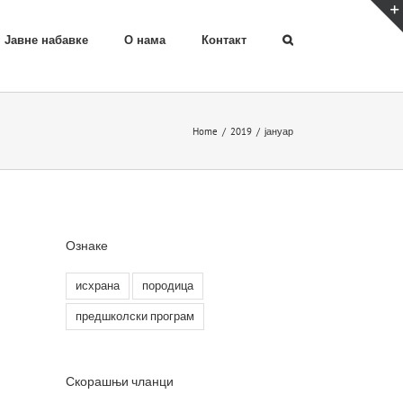
Јавне набавке
О нама
Контакт
Home
/
2019
/
јануар
Ознаке
исхрана
породица
предшколски програм
Скорашњи чланци