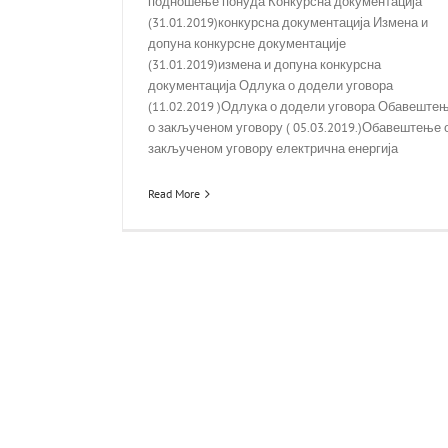
подношење понуда Конкурсна документација
(31.01.2019)конкурсна документација Измена и
допуна конкурсне документације
(31.01.2019)измена и допуна конкурсна
документација Одлука о додели уговора
(11.02.2019 )Одлука о додели уговора Обавеште
о закљученом уговору ( 05.03.2019.)Обавештење 
закљученом уговору електрична енергија
Read More