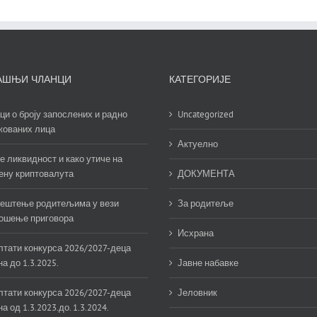
АШЊИ ЧЛАНЦИ
КАТЕГОРИЈЕ
ци о броју запослених и радно
Uncategorized
жованих лица
Актуелно
е ликвидност и како утиче на
ену криптовалута
ДОКУМЕНТА
ештење родитељима у вези
За родитеље
ошење приговора
Исхрана
лтати конкурса 2026/2027-деца
а до 1.3.2025.
Јавне набавке
лтати конкурса 2026/2027-деца
Јеловник
а од 1.3.2023.до. 1.3.2024.