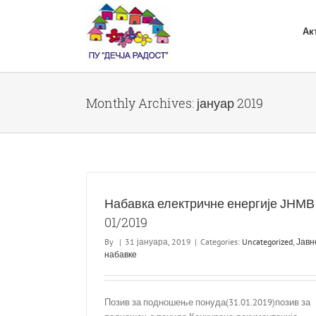
Skip
to
Ак
content
Monthly Archives:
јануар 2019
Набавка електричне енергије ЈНМВ
01/2019
By
|
31 јануара, 2019
|
Categories:
Uncategorized
,
Јавн
набавке
Позив за подношење понуда(31.01.2019)позив за