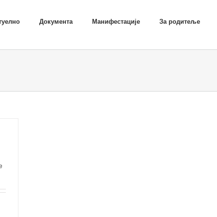
туелно
Документа
Манифестације
За родитеље
е