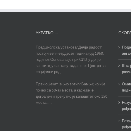
УКРАТКО …
СКОР
Предшколска установа "Дечја радост"
Пода
постоји већ четрдесет година (од 1968.
анга
године). Основана је при СИЗ-у дечје
заштите, у саставу тадашњег Центра за
Шта ј
социјални рад.
разм
Први објекат је био вртић "Бамби", који је
Обав
почео са 50-ак места, а касније је
подн
дограђен и тренутно је капацитет око 150
места.....
Резу
рођен
Резу
рођен