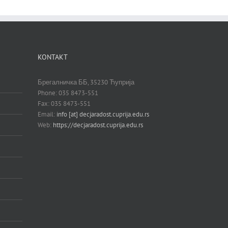
KONTAKT
Брегалничка ББ, 35230 Ћуприја
Phone: 035 8473-551
Fax: 035 8473-551
Email:
info [at] decjaradost.cuprija.edu.rs
Web:
https://decjaradost.cuprija.edu.rs