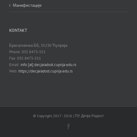
Манифестације
KONTAKT
Брегалничка ББ, 35230 Ћуприја
Phone: 035 8473-551
Fax: 035 8473-551
Email:
info [at] decjaradost.cuprija.edu.rs
Web:
https://decjaradost.cuprija.edu.rs
© Copyright 2017 -
2026 | ПУ Дечја Радост
Facebook