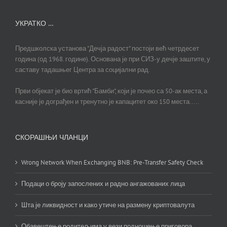
УКРАТКО …
Предшколска установа "Дечја радост" постоји већ четрдесет
година (од 1968. године). Основана је при СИЗ-у дечје заштите, у
саставу тадашњег Центра за социјални рад.
Први објекат је био вртић "Бамби", који је почео са 50-ак места, а
касније је дограђен и тренутно је капацитет око 150 места.....
СКОРАШЊИ ЧЛАНЦИ
Wrong Network When Exchanging BNB: Pre-Transfer Safety Check
Подаци о броју запослених и радно ангажованих лица
Шта је ликвидност и како утиче на размену криптовалута
Обавештење родитељима у вези подношење приговора