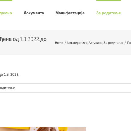
туелно
Документа
Манифестације
За родитеље
ђена од 1.3.2022.до
Home
/
Uncategorized
,
Актуелно
,
За родитеље
/
Ре
о 1.3. 2023.
родитеље