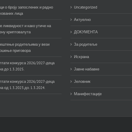
ци о броју запослених и радно
Uncategorized
жованих лица
Актуелно
е ликвидност и како утиче на
ену криптовалута
ДОКУМЕНТА
ештење родитељима у вези
За родитеље
ошење приговора
Исхрана
лтати конкурса 2026/2027-деца
а до 1.3.2025.
Јавне набавке
лтати конкурса 2026/2027-деца
Јеловник
а од 1.3.2023.до. 1.3.2024.
Манифестације