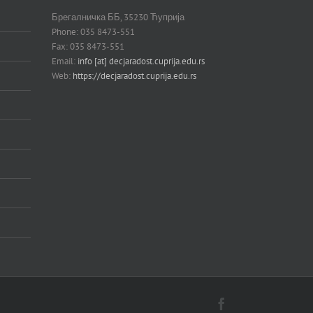
Брегалничка ББ, 35230 Ћуприја
Phone: 035 8473-551
Fax: 035 8473-551
Email:
info [at] decjaradost.cuprija.edu.rs
Web:
https://decjaradost.cuprija.edu.rs
Facebook