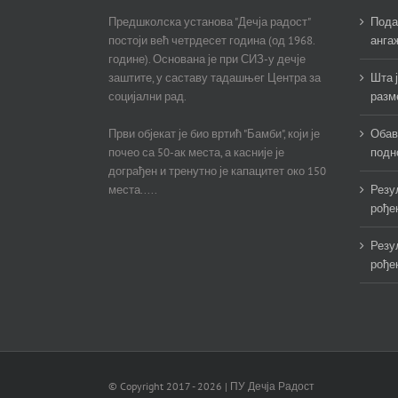
Предшколска установа "Дечја радост"
Пода
постоји већ четрдесет година (од 1968.
анга
године). Основана је при СИЗ-у дечје
заштите, у саставу тадашњег Центра за
Шта ј
социјални рад.
разм
Први објекат је био вртић "Бамби", који је
Обав
почео са 50-ак места, а касније је
подн
дограђен и тренутно је капацитет око 150
места.....
Резу
рођен
Резу
рођен
© Copyright 2017 -
2026 | ПУ Дечја Радост