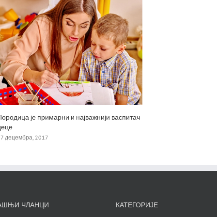
Породица је примарни и најважнији васпитач
деце
27 децембра, 2017
АШЊИ ЧЛАНЦИ
КАТЕГОРИЈЕ